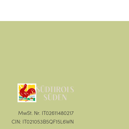
MwSt. Nr. IT02611480217
CIN: IT021053B5QF15L6WN