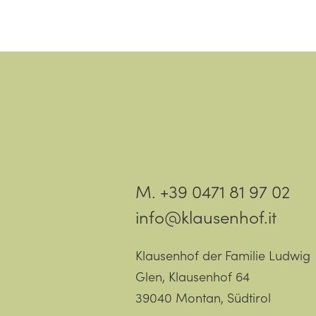
M. +39 0471 81 97 02
info@klausenhof.it
Klausenhof der Familie Ludwig
Glen, Klausenhof 64
39040 Montan, Südtirol